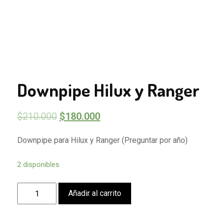
Downpipe Hilux y Ranger
$
210.000
$
180.000
Downpipe para Hilux y Ranger (Preguntar por año)
2 disponibles
Downpipe
Añadir al carrito
Hilux
y